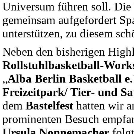
Universum führen soll. Die
gemeinsam aufgefordert Sp
unterstützen, zu diesem sch
Neben den bisherigen Highli
Rollstuhlbasketball-Wor
„
Alba Berlin Basketball e.
Freizeitpark/ Tier- und S
dem
Bastelfest
hatten wir a
prominenten Besuch empfan
Ursula Nonnemacher
folg